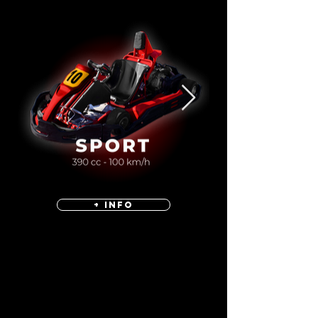
+ INFO