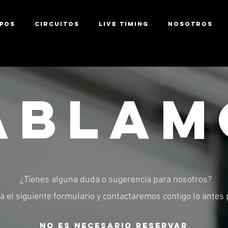
POS
CIRCUITOS
LIVE TIMING
NOSOTROS
ABLAM
¿Tienes alguna duda o sugerencia para nosotros?
a el siguiente formulario y contactaremos contigo lo antes 
NO ES NECESARIO RESERVAR