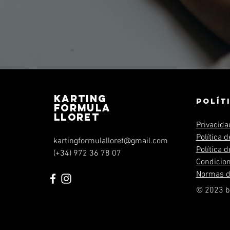
KARTING
POLÍT
FORMULA
LLORET
Privacidad
Política 
kartingformulalloret@gmail.com
Política 
(+34) 972 36 78 07
Condicio
Normas d
© 2023 b