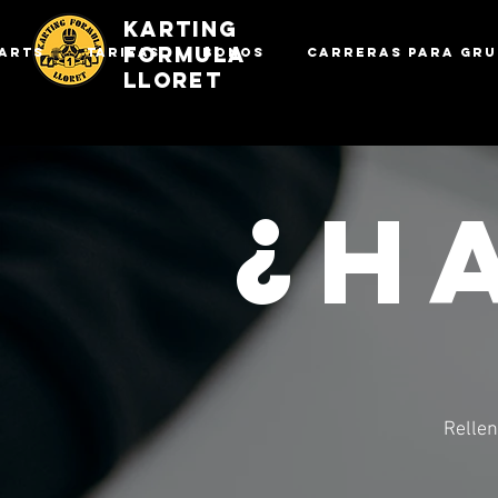
KARTING
FORMULA
ARTS
TARIFAS
BONOS
CARRERAS PARA GRU
LLORET
¿H
Rellen