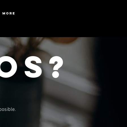
More
OS?
posible.