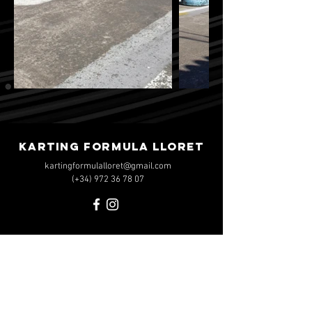
KARTING FORMULA LLORET
kartingformulalloret@gmail.com
(+34)
972 36 78 07
HORARIO
Abierto todos los días
1 al 14 junio: 10h a 10h
15 al 30 junio: 10h a 23h
Julio y Agosto: 10h a 00h