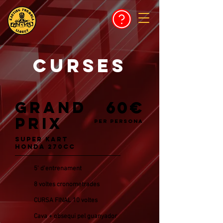
CURSES
60€
GRAND
PRIX
PER PERSONA
SUPER KART
HONDA 270CC
5' d'entrenament
8 voltes cronometrades
CURSA FINAL 10 voltes
Cava + obsequi pel guanyador