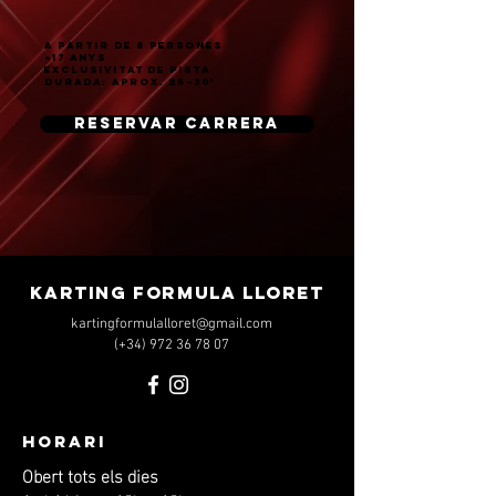
A PARTIR DE 8 PERSONES
+17 ANYS
EXCLUSIVITAT DE PISTA
DURADA: aprox. 25–30’
RESERVAR CARRERA
KARTING FORMULA LLORET
kartingformulalloret@gmail.com
(+34)
972 36 78 07
HORARI
Obert tots els dies